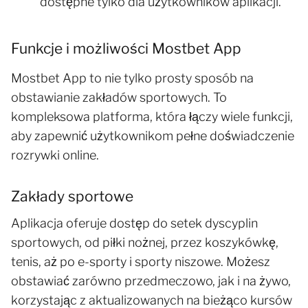
dostępne tylko dla użytkowników aplikacji.
Funkcje i możliwości Mostbet App
Mostbet App to nie tylko prosty sposób na
obstawianie zakładów sportowych. To
kompleksowa platforma, która łączy wiele funkcji,
aby zapewnić użytkownikom pełne doświadczenie
rozrywki online.
Zakłady sportowe
Aplikacja oferuje dostęp do setek dyscyplin
sportowych, od piłki nożnej, przez koszykówkę,
tenis, aż po e-sporty i sporty niszowe. Możesz
obstawiać zarówno przedmeczowo, jak i na żywo,
korzystając z aktualizowanych na bieżąco kursów