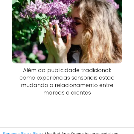
Além da publicidade tradicional:
como experiências sensoriais estão
mudando o relacionamento entre
marcas e clientes
Repense Blog
Blog
Mostbet App: Kompletny przewodnik po