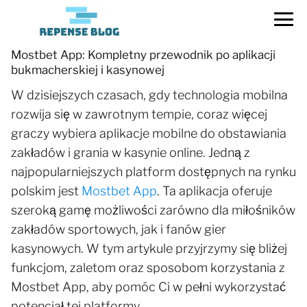
Mostbet App: Kompletny przewodnik po aplikacji
bukmacherskiej i kasynowej
W dzisiejszych czasach, gdy technologia mobilna
rozwija się w zawrotnym tempie, coraz więcej
graczy wybiera aplikacje mobilne do obstawiania
zakładów i grania w kasynie online. Jedną z
najpopularniejszych platform dostępnych na rynku
polskim jest
Mostbet App
. Ta aplikacja oferuje
szeroką gamę możliwości zarówno dla miłośników
zakładów sportowych, jak i fanów gier
kasynowych. W tym artykule przyjrzymy się bliżej
funkcjom, zaletom oraz sposobom korzystania z
Mostbet App, aby pomóc Ci w pełni wykorzystać
potencjał tej platformy.