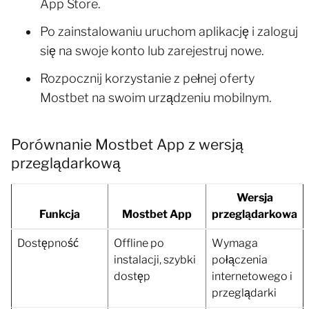
App Store.
Po zainstalowaniu uruchom aplikację i zaloguj
się na swoje konto lub zarejestruj nowe.
Rozpocznij korzystanie z pełnej oferty
Mostbet na swoim urządzeniu mobilnym.
Porównanie Mostbet App z wersją
przeglądarkową
Wersja
Funkcja
Mostbet App
przeglądarkowa
Dostępność
Offline po
Wymaga
instalacji, szybki
połączenia
dostęp
internetowego i
przeglądarki