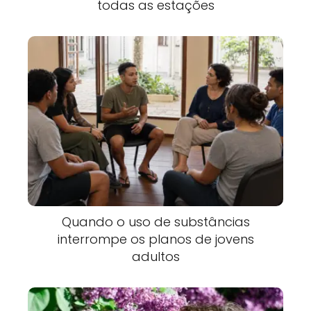
todas as estações
Quando o uso de substâncias
interrompe os planos de jovens
adultos