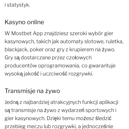
i statystyk.
Kasyno online
W Mostbet App znajdziesz szeroki wybór gier
kasynowych, takich jak automaty slotowe, ruletka,
blackjack, poker oraz gry z krupierem na żywo.
Gry są dostarczane przez czołowych
producentów oprogramowania, co gwarantuje
wysoką jakość i uczciwość rozgrywki.
Transmisje na żywo
Jedną z najbardziej atrakcyjnych funkcji aplikacji
są transmisje na żywo z wydarzeń sportowych i
gier kasynowych. Dzięki temu możesz śledzić
przebieg meczu lub rozgrywki, a jednocześnie