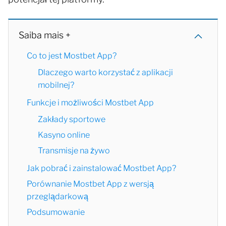
Saiba mais +
Co to jest Mostbet App?
Dlaczego warto korzystać z aplikacji
mobilnej?
Funkcje i możliwości Mostbet App
Zakłady sportowe
Kasyno online
Transmisje na żywo
Jak pobrać i zainstalować Mostbet App?
Porównanie Mostbet App z wersją
przeglądarkową
Podsumowanie