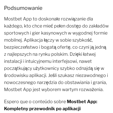
Podsumowanie
Mostbet App to doskonałe rozwiązanie dla
każdego, kto chce mieć pełen dostęp do zakładów
sportowych i gier kasynowych w wygodnej formie
mobilnej. Aplikacja łączy w sobie szybkość,
bezpieczeństwo i bogatą ofertę, co czyni ją jedną
z najlepszych na rynku polskim. Dzięki łatwej
instalacji i intuicyjnemu interfejsowi, nawet
początkujący użytkownicy szybko odnajdą się w
środowisku aplikacji. Jeśli szukasz niezawodnego i
nowoczesnego narzędzia do obstawiania i grania,
Mostbet App jest wyborem wartym rozważenia.
Espero que o conteúdo sobre
Mostbet App:
Kompletny przewodnik po aplikacji