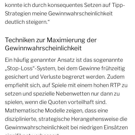
konnte ich durch konsequentes Setzen auf Tipp-
Strategien meine Gewinnwahrscheinlichkeit
deutlich steigern.“
Techniken zur Maximierung der
Gewinnwahrscheinlichkeit
Ein häufig genannter Ansatz ist das sogenannte
„Stop-Loss“-System, bei dem Gewinne frühzeitig
gesichert und Verluste begrenzt werden. Zudem
empfiehlt sich, auf Spiele mit einem hohen RTP zu
setzen und spezielle Nebenwetten nur dann zu
spielen, wenn die Quoten vorteilhaft sind.
Mathematische Modelle zeigen, dass eine
disziplinierte, strategische Herangehensweise die
Gewinnwahrscheinlichkeit bei niedrigen Einsätzen