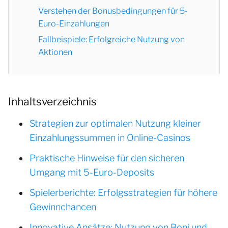
Verstehen der Bonusbedingungen für 5-
Euro-Einzahlungen
Fallbeispiele: Erfolgreiche Nutzung von
Aktionen
Inhaltsverzeichnis
Strategien zur optimalen Nutzung kleiner
Einzahlungssummen in Online-Casinos
Praktische Hinweise für den sicheren
Umgang mit 5-Euro-Deposits
Spielerberichte: Erfolgsstrategien für höhere
Gewinnchancen
Innovative Ansätze: Nutzung von Boni und