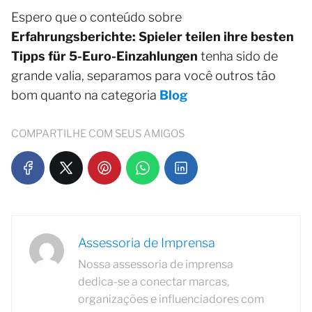
Espero que o conteúdo sobre
Erfahrungsberichte: Spieler teilen ihre besten
Tipps für 5-Euro-Einzahlungen
tenha sido de
grande valia, separamos para você outros tão
bom quanto na categoria
Blog
COMPARTILHE COM SEUS AMIGOS
Assessoria de Imprensa
Nossa assessoria de imprensa
dedica-se a conectar marcas,
organizações e influenciadores com