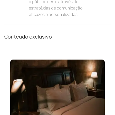
o público certo através de
estratégias de comunicação
eficazes e personalizadas.
Conteúdo exclusivo