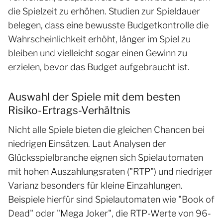
die Spielzeit zu erhöhen. Studien zur Spieldauer
belegen, dass eine bewusste Budgetkontrolle die
Wahrscheinlichkeit erhöht, länger im Spiel zu
bleiben und vielleicht sogar einen Gewinn zu
erzielen, bevor das Budget aufgebraucht ist.
Auswahl der Spiele mit dem besten
Risiko-Ertrags-Verhältnis
Nicht alle Spiele bieten die gleichen Chancen bei
niedrigen Einsätzen. Laut Analysen der
Glücksspielbranche eignen sich Spielautomaten
mit hohen Auszahlungsraten ("RTP") und niedriger
Varianz besonders für kleine Einzahlungen.
Beispiele hierfür sind Spielautomaten wie "Book of
Dead" oder "Mega Joker", die RTP-Werte von 96-