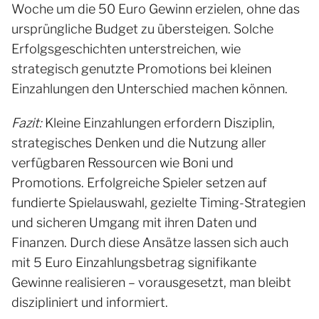
Woche um die 50 Euro Gewinn erzielen, ohne das
ursprüngliche Budget zu übersteigen. Solche
Erfolgsgeschichten unterstreichen, wie
strategisch genutzte Promotions bei kleinen
Einzahlungen den Unterschied machen können.
Fazit:
Kleine Einzahlungen erfordern Disziplin,
strategisches Denken und die Nutzung aller
verfügbaren Ressourcen wie Boni und
Promotions. Erfolgreiche Spieler setzen auf
fundierte Spielauswahl, gezielte Timing-Strategien
und sicheren Umgang mit ihren Daten und
Finanzen. Durch diese Ansätze lassen sich auch
mit 5 Euro Einzahlungsbetrag signifikante
Gewinne realisieren – vorausgesetzt, man bleibt
diszipliniert und informiert.