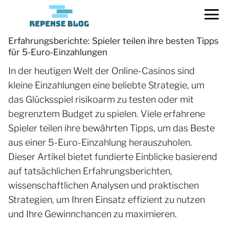
Erfahrungsberichte: Spieler teilen ihre besten Tipps
für 5-Euro-Einzahlungen
In der heutigen Welt der Online-Casinos sind
kleine Einzahlungen eine beliebte Strategie, um
das Glücksspiel risikoarm zu testen oder mit
begrenztem Budget zu spielen. Viele erfahrene
Spieler teilen ihre bewährten Tipps, um das Beste
aus einer 5-Euro-Einzahlung herauszuholen.
Dieser Artikel bietet fundierte Einblicke basierend
auf tatsächlichen Erfahrungsberichten,
wissenschaftlichen Analysen und praktischen
Strategien, um Ihren Einsatz effizient zu nutzen
und Ihre Gewinnchancen zu maximieren.