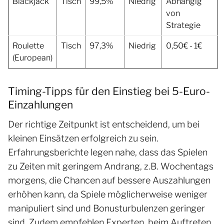
Blackjack
Tisch
99,5%
Niedrig
Abhängig
von
Strategie
Roulette
Tisch
97,3%
Niedrig
0,50€ - 1€
(European)
Timing-Tipps für den Einstieg bei 5-Euro-
Einzahlungen
Der richtige Zeitpunkt ist entscheidend, um bei
kleinen Einsätzen erfolgreich zu sein.
Erfahrungsberichte legen nahe, dass das Spielen
zu Zeiten mit geringem Andrang, z.B. Wochentags
morgens, die Chancen auf bessere Auszahlungen
erhöhen kann, da Spiele möglicherweise weniger
manipuliert sind und Bonusturbulenzen geringer
sind. Zudem empfehlen Experten, beim Auftreten