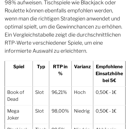
98% aufweisen. Tischspiele wie Blackjack oder
Roulette können ebenfalls empfohlen werden,
wenn man die richtigen Strategien anwendet und
optimal spielt, um die Gewinnchancen zu erhöhen.
Ein Vergleichstabelle zeigt die durchschnittlichen
RTP-Werte verschiedener Spiele, um eine
informierte Auswahl zu erleichtern.
Spiel
Typ
RTP in
Varianz
Empfohlene
%
Einsatzhöhe
bei 5€
Book of
Slot
96,21%
Hoch
0,50€ - 1€
Dead
Mega
Slot
98,00%
Niedrig
0,50€ - 1€
Joker