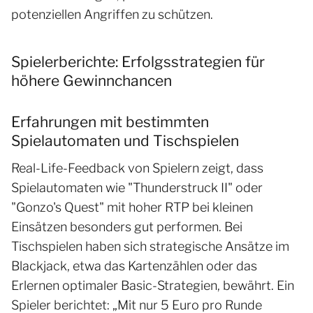
potenziellen Angriffen zu schützen.
Spielerberichte: Erfolgsstrategien für
höhere Gewinnchancen
Erfahrungen mit bestimmten
Spielautomaten und Tischspielen
Real-Life-Feedback von Spielern zeigt, dass
Spielautomaten wie "Thunderstruck II" oder
"Gonzo's Quest" mit hoher RTP bei kleinen
Einsätzen besonders gut performen. Bei
Tischspielen haben sich strategische Ansätze im
Blackjack, etwa das Kartenzählen oder das
Erlernen optimaler Basic-Strategien, bewährt. Ein
Spieler berichtet: „Mit nur 5 Euro pro Runde