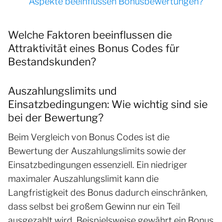
Aspekte beeinflussen Bonusbewertungen?
Welche Faktoren beeinflussen die
Attraktivität eines Bonus Codes für
Bestandskunden?
Auszahlungslimits und
Einsatzbedingungen: Wie wichtig sind sie
bei der Bewertung?
Beim Vergleich von Bonus Codes ist die
Bewertung der Auszahlungslimits sowie der
Einsatzbedingungen essenziell. Ein niedriger
maximaler Auszahlungslimit kann die
Langfristigkeit des Bonus dadurch einschränken,
dass selbst bei großem Gewinn nur ein Teil
ausgezahlt wird. Beispielsweise gewährt ein Bonus