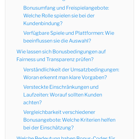
Bonusumfang und Freispielangebote:
Welche Rolle spielen sie bei der
Kundenbindung?
Verfügbare Spiele und Plattformen: Wie
beeinflussen sie die Auswahl?
Wie lassen sich Bonusbedingungen auf
Fairness und Transparenz prüfen?
Verständlichkeit der Umsatzbedingungen:
Woran erkennt man klare Vorgaben?
Versteckte Einschränkungen und
Laufzeiten: Worauf sollten Kunden
achten?
Vergleichbarkeit verschiedener
Bonusangebote: Welche Kriterien helfen
bei der Einschätzung?
Welche Bedeutung haben Bonus-Codes für