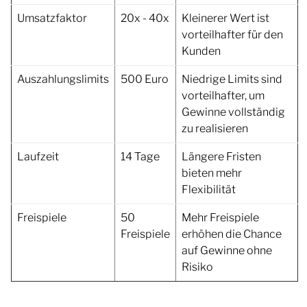
Umsatzfaktor
20x - 40x
Kleinerer Wert ist
vorteilhafter für den
Kunden
Auszahlungslimits
500 Euro
Niedrige Limits sind
vorteilhafter, um
Gewinne vollständig
zu realisieren
Laufzeit
14 Tage
Längere Fristen
bieten mehr
Flexibilität
Freispiele
50
Mehr Freispiele
Freispiele
erhöhen die Chance
auf Gewinne ohne
Risiko