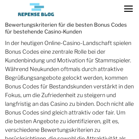
Bewertungskriterien für die besten Bonus Codes
für bestehende Casino-Kunden
In der heutigen Online-Casino-Landschaft spielen
Bonus Codes eine zentrale Rolle bei der
Kundenbindung und Motivation für Stammspieler.
Während Neukunden oftmals durch attraktive
Begrüßungsangebote gelockt werden, kommen
Bonus Codes für Bestandskunden verstärkt in den
Fokus, um die Zufriedenheit zu steigern und
langfristig an das Casino zu binden. Doch nicht alle
Bonus Codes sind gleich attraktiv oder fair. Um
die besten Angebote zu identifizieren, gilt es,
verschiedene Bewertungskriterien zu
berücksichtigen, die sowohl die Attraktivität als