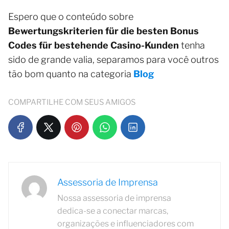
Espero que o conteúdo sobre
Bewertungskriterien für die besten Bonus
Codes für bestehende Casino-Kunden
tenha
sido de grande valia, separamos para você outros
tão bom quanto na categoria
Blog
COMPARTILHE COM SEUS AMIGOS
Assessoria de Imprensa
Nossa assessoria de imprensa
dedica-se a conectar marcas,
organizações e influenciadores com