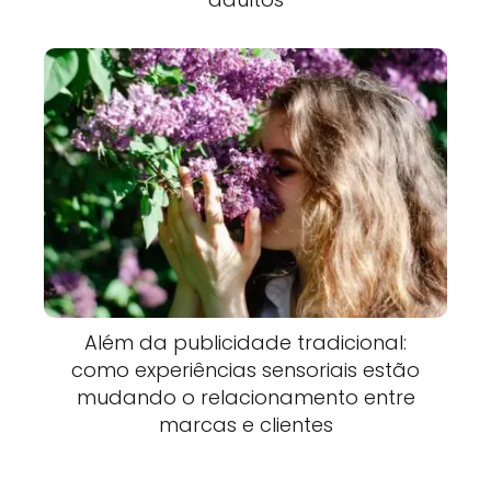
Além da publicidade tradicional:
como experiências sensoriais estão
mudando o relacionamento entre
marcas e clientes