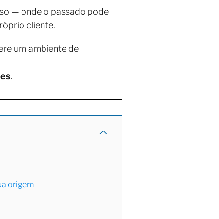
toso — onde o passado pode
óprio cliente.
fere um ambiente de
ões
.
sua origem