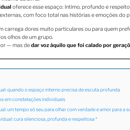
idual
oferece esse espaço: íntimo, profundo e respei
externas, com foco total nas histórias e emoções do pr
em carrega dores muito particulares ou para quem pre
dos olhos de um grupo.
 dor — mas de
dar voz àquilo que foi calado por geraç
ual: quando o espaço interno precisa de escuta profunda
os em constelações individuais
ual: um tempo só seu para olhar com verdade e amor para a 
idual: cura silenciosa, profunda e respeitosa *