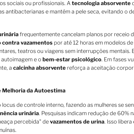
s sociais ou profissionais. A
tecnologia absorvente
c
 antibacterianas e mantém a pele seca, evitando o de
urinária
frequentemente cancelam planos por receio d
o contra vazamentos
por até 12 horas em modelos d
ntares, teatros ou viagens sem interrupções mentais. 
 a autoimagem e o
bem-estar psicológico
. Em fases v
te, a
calcinha absorvente
reforça a aceitação corpo
 Melhoria da Autoestima
o locus de controle interno, fazendo as mulheres se se
nência urinária
. Pesquisas indicam redução de 60% n
ameaça percebida" de
vazamentos de urina
. Isso liber
nuínas.