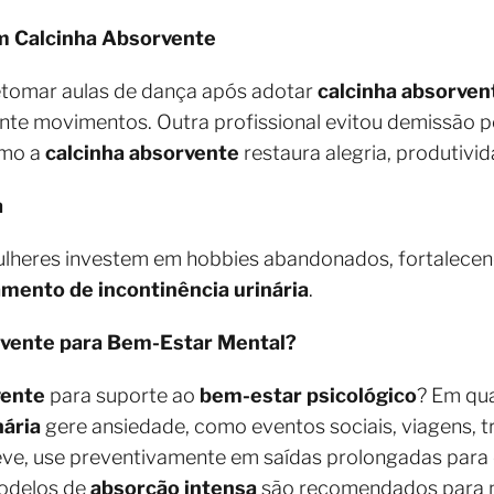
m Calcinha Absorvente
etomar aulas de dança após adotar
calcinha absorven
nte movimentos. Outra profissional evitou demissão p
omo a
calcinha absorvente
restaura alegria, produtivi
a
lheres investem em hobbies abandonados, fortalecen
mento de incontinência urinária
.
vente para Bem-Estar Mental?
vente
para suporte ao
bem-estar psicológico
? Em qua
nária
gere ansiedade, como eventos sociais, viagens, tr
eve, use preventivamente em saídas prolongadas para
Modelos de
absorção intensa
são recomendados para noi