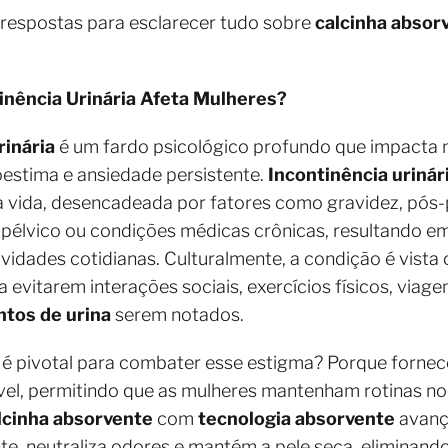
respostas para esclarecer tudo sobre
calcinha absor
inência Urinária Afeta Mulheres?
rinária
é um fardo psicológico profundo que impacta 
toestima e ansiedade persistente.
Incontinência urinár
 vida, desencadeada por fatores como gravidez, pós
pélvico ou condições médicas crônicas, resultando e
ividades cotidianas. Culturalmente, a condição é vist
 evitarem interações sociais, exercícios físicos, viag
tos de urina
serem notados.
é pivotal para combater esse estigma? Porque forne
iável, permitindo que as mulheres mantenham rotinas 
lcinha absorvente
com
tecnologia absorvente
avan
e, neutraliza odores e mantém a pele seca, eliminand