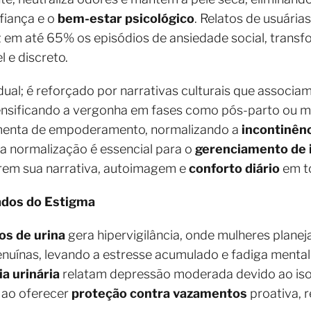
nfiança e o
bem-estar psicológico
. Relatos de usuária
 em até 65% os episódios de ansiedade social, tran
l e discreto.
ual; é reforçado por narrativas culturais que associa
ntensificando a vergonha em fases como pós-parto ou
menta de empoderamento, normalizando a
incontinênc
sa normalização é essencial para o
gerenciamento de i
rem sua narrativa, autoimagem e
conforto diário
em to
ados do Estigma
s de urina
gera hipervigilância, onde mulheres plane
enuínas, levando a estresse acumulado e fadiga ment
a urinária
relatam depressão moderada devido ao is
 ao oferecer
proteção contra vazamentos
proativa, r