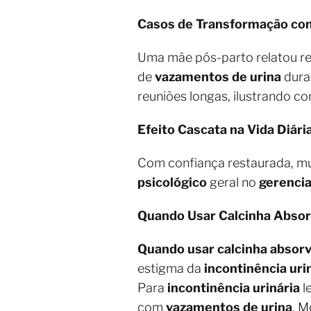
Casos de Transformação co
Uma mãe pós-parto relatou r
de
vazamentos de urina
dura
reuniões longas, ilustrando c
Efeito Cascata na Vida Diári
Com confiança restaurada, mu
psicológico
geral no
gerencia
Quando Usar Calcinha Absor
Quando usar calcinha absor
estigma da
incontinência uri
Para
incontinência urinária
l
com
vazamentos de urina
. 