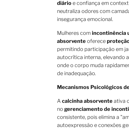
diário
e confiança em contexto
neutraliza odores com camadas
insegurança emocional.
Mulheres com
incontinência 
absorvente
oferece
proteçã
permitindo participação em ja
autocrítica interna, elevando
onde o corpo muda rapidamen
de inadequação.
Mecanismos Psicológicos de
A
calcinha absorvente
ativa 
no
gerenciamento de inconti
consistente, pois elimina a "
autoexpressão e conexões ge