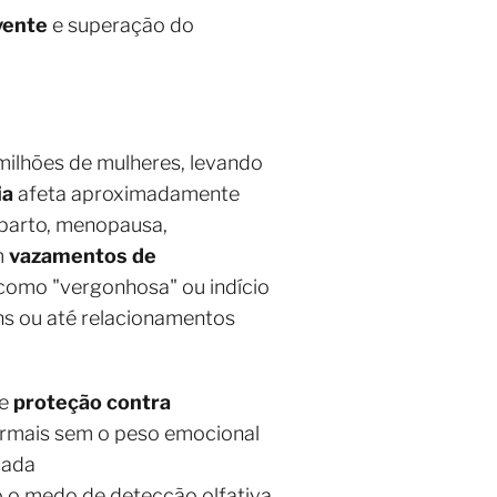
vente
e superação do
milhões de mulheres, levando
ia
afeta aproximadamente
-parto, menopausa,
m
vazamentos de
a como "vergonhosa" ou indício
ens ou até relacionamentos
ce
proteção contra
normais sem o peso emocional
çada
o o medo de detecção olfativa