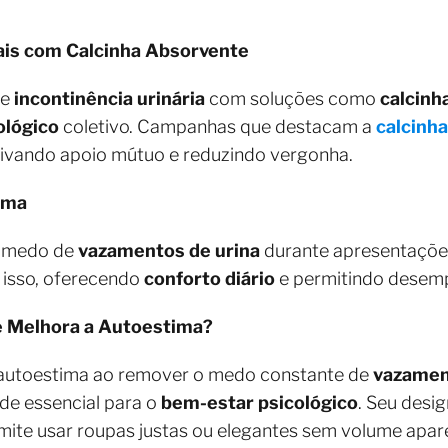
ais com Calcinha Absorvente
re
incontinência urinária
com soluções como
calcinh
ológico
coletivo. Campanhas que destacam a
calcinh
tivando apoio mútuo e reduzindo vergonha.
gma
o medo de
vazamentos de urina
durante apresentações 
 isso, oferecendo
conforto diário
e permitindo desem
e Melhora a Autoestima?
 autoestima ao remover o medo constante de
vazamen
de essencial para o
bem-estar psicológico
. Seu desig
rmite usar roupas justas ou elegantes sem volume ap