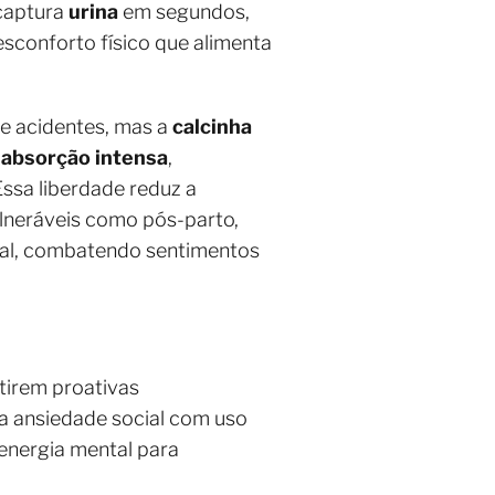
aptura
urina
em segundos,
sconforto físico que alimenta
e acidentes, mas a
calcinha
e
absorção intensa
,
Essa liberdade reduz a
ulneráveis como pós-parto,
ral, combatendo sentimentos
ntirem proativas
a ansiedade social com uso
a energia mental para