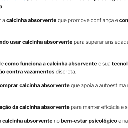
a
.
r a
calcinha absorvente
que promove confiança e
con
ndo usar calcinha absorvente
para superar ansiedad
de
como funciona a calcinha absorvente
e sua
tecnol
ão contra vazamentos
discreta.
omprar calcinha absorvente
que apoia a autoestima
zação da calcinha absorvente
para manter eficácia e 
a
calcinha absorvente
no
bem-estar psicológico
e na