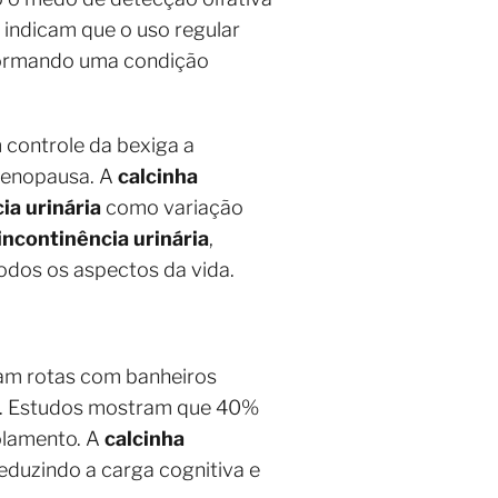
s indicam que o uso regular
sformando uma condição
m controle da bexiga a
 menopausa. A
calcinha
ia urinária
como variação
ncontinência urinária
,
dos os aspectos da vida.
jam rotas com banheiros
al. Estudos mostram que 40%
olamento. A
calcinha
eduzindo a carga cognitiva e