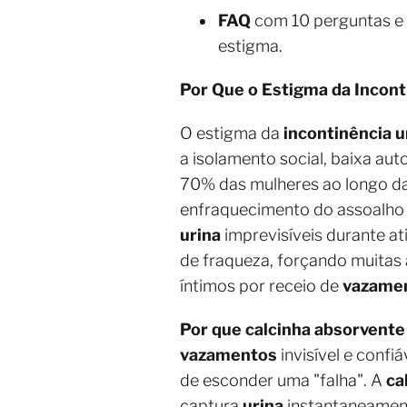
FAQ
com 10 perguntas e 
estigma.
Por Que o Estigma da Incont
O estigma da
incontinência u
a isolamento social, baixa au
70% das mulheres ao longo da
enfraquecimento do assoalho 
urina
imprevisíveis durante at
de fraqueza, forçando muitas a
íntimos por receio de
vazamen
Por que calcinha absorvente
vazamentos
invisível e conf
de esconder uma "falha". A
ca
captura
urina
instantaneament