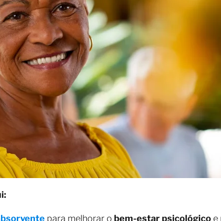
i:
absorvente
para melhorar o
bem-estar psicológico
e 