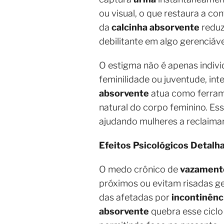
ou visual, o que restaura a co
da
calcinha absorvente
reduz
debilitante em algo gerenciáve
O estigma não é apenas individ
feminilidade ou juventude, i
absorvente
atua como ferra
natural do corpo feminino. Es
ajudando mulheres a reclaima
Efeitos Psicológicos Detalh
O medo crônico de
vazamento
próximos ou evitam risadas g
das afetadas por
incontinênci
absorvente
quebra esse ciclo